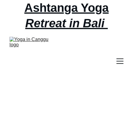
Ashtanga Yoga
Retreat in Bali 
September 2nd - 
6th AT ubuntu 
bali
Layanan Kami
Menawarkan jasa backlink berkualitas 
untuk website Anda.