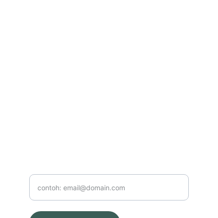
Kontak
Hubungi kami untuk kerja sama iklan
CONTACT
yogaincanggu@gmail..com
+628123456789
TELEPON
Masukkan email Anda